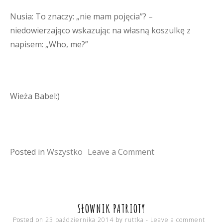
Nusia: To znaczy: „nie mam pojęcia”? –
niedowierzająco wskazując na własną koszulkę z
napisem: „Who, me?”
Wieża Babel:)
on
Posted in
Wszystko
Leave a Comment
humi
SŁOWNIK PATRIOTY
Posted on
23 października 2014
by
ruttka
Leave a comment