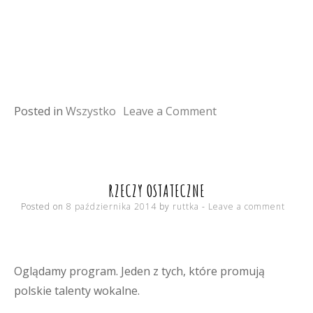
on
Posted in
Wszystko
Leave a Comment
apetyczne
stosiki
RZECZY OSTATECZNE
Posted on
8 października 2014
by
ruttka
Leave a comment
Oglądamy program. Jeden z tych, które promują
polskie talenty wokalne.