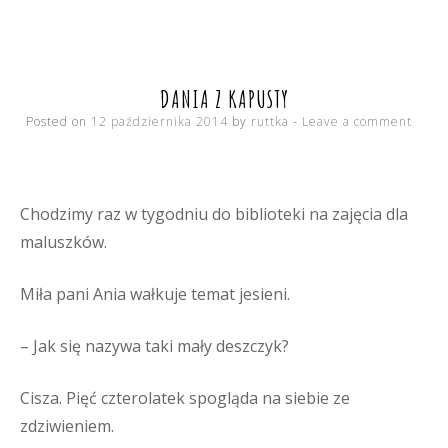
fortele
i
zasady
DANIA Z KAPUSTY
Posted on
12 października 2014
by
ruttka
Leave a comment
Chodzimy raz w tygodniu do biblioteki na zajęcia dla
maluszków.
Miła pani Ania wałkuje temat jesieni.
– Jak się nazywa taki mały deszczyk?
Cisza. Pięć czterolatek spogląda na siebie ze
zdziwieniem.