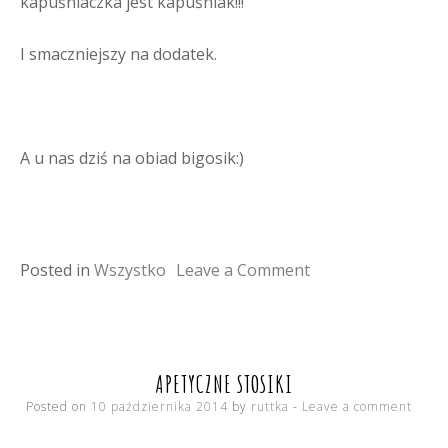
kapuśniaczka jest kapuśniak!!!
I smaczniejszy na dodatek.
A u nas dziś na obiad bigosik:)
on
Posted in
Wszystko
Leave a Comment
dania
z
kapusty
APETYCZNE STOSIKI
Posted on
10 października 2014
by
ruttka
Leave a comment