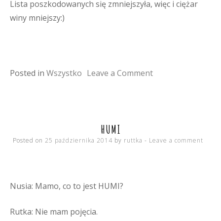
Lista poszkodowanych się zmniejszyła, więc i ciężar
winy mniejszy:)
on
Posted in
Wszystko
Leave a Comment
przed
wysokim
sądem
HUMI
Posted on
25 października 2014
by
ruttka
Leave a comment
Nusia: Mamo, co to jest HUMI?
Rutka: Nie mam pojęcia.