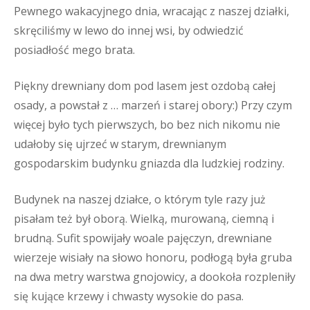
Pewnego wakacyjnego dnia, wracając z naszej działki,
skręciliśmy w lewo do innej wsi, by odwiedzić
posiadłość mego brata.
Piękny drewniany dom pod lasem jest ozdobą całej
osady, a powstał z … marzeń i starej obory:) Przy czym
więcej było tych pierwszych, bo bez nich nikomu nie
udałoby się ujrzeć w starym, drewnianym
gospodarskim budynku gniazda dla ludzkiej rodziny.
Budynek na naszej działce, o którym tyle razy już
pisałam też był oborą. Wielką, murowaną, ciemną i
brudną. Sufit spowijały woale pajęczyn, drewniane
wierzeje wisiały na słowo honoru, podłogą była gruba
na dwa metry warstwa gnojowicy, a dookoła rozpleniły
się kujące krzewy i chwasty wysokie do pasa.