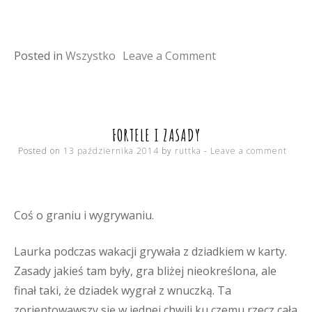
on
Posted in
Wszystko
Leave a Comment
świat
spleciony
z
FORTELE I ZASADY
marzeń
Posted on
13 października 2014
by
ruttka
Leave a comment
Coś o graniu i wygrywaniu.
Laurka podczas wakacji grywała z dziadkiem w karty.
Zasady jakieś tam były, gra bliżej nieokreślona, ale
finał taki, że dziadek wygrał z wnuczką. Ta
zorientowawszy się w jednej chwili ku czemu rzecz cała