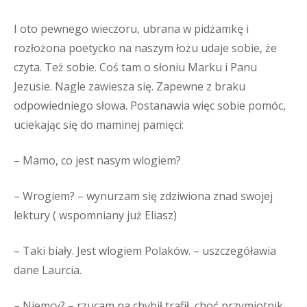
I oto pewnego wieczoru, ubrana w pidżamkę i
rozłożona poetycko na naszym łożu udaje sobie, że
czyta. Też sobie. Coś tam o słoniu Marku i Panu
Jezusie. Nagle zawiesza się. Zapewne z braku
odpowiedniego słowa. Postanawia więc sobie pomóc,
uciekając się do maminej pamięci:
– Mamo, co jest nasym wlogiem?
– Wrogiem? – wynurzam się zdziwiona znad swojej
lektury ( wspomniany już Eliasz)
– Taki biały. Jest wlogiem Polaków. – uszczegóławia
dane Laurcia.
– Niemcy? – rzucam na chybił trafił, choć przymiotnik