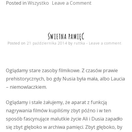
on
Posted in
Wszystko
Leave a Comment
słownik
patrioty
ŚWIETNA PAMIĘĆ
Posted on
21 października 2014
by
ruttka
Leave a comment
Oglądamy stare zasoby filmikowe. Z czasów prawie
prehistorycznych, bo gdy Nusia była mała, albo Laucia
– niemowlaczkiem.
Oglądamy i stale żałujemy, że aparat z funkcją
nagrywania filmów kupiliśmy zbyt późno i w ten
sposób fascynujące malutkie życie Ali i Dusia zapadło
się zbyt głęboko w archiwa pamięci. Zbyt głęboko, by