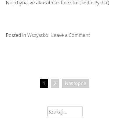
No, chyba, że akurat na stole stoi ciasto. Pycha:)
on
Posted in
Wszystko
Leave a Comment
sokratejczycy
przy
stole
1
2
Następne
Stronicowanie
wpisów
Szukaj: