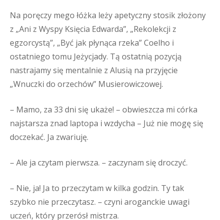
Na poręczy mego łóżka leży apetyczny stosik złożony
z „Ani z Wyspy Księcia Edwarda”, „Rekolekcji z
egzorcystą”, „Być jak płynąca rzeka” Coelho i
ostatniego tomu Jeżycjady. Tą ostatnią pozycją
nastrajamy się mentalnie z Alusią na przyjęcie
„Wnuczki do orzechów” Musierowiczowej.
– Mamo, za 33 dni się ukaże! – obwieszcza mi córka
najstarsza znad laptopa i wzdycha – Już nie mogę się
doczekać. Ja zwariuję.
– Ale ja czytam pierwsza. – zaczynam się droczyć.
– Nie, ja! Ja to przeczytam w kilka godzin. Ty tak
szybko nie przeczytasz. – czyni aroganckie uwagi
uczeń, który przerósł mistrza.