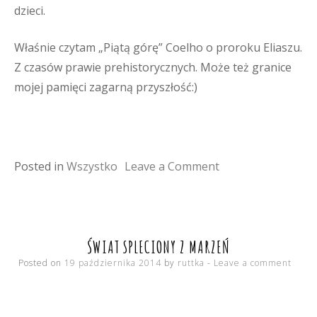
dzieci.
Właśnie czytam „Piątą górę” Coelho o proroku Eliaszu.
Z czasów prawie prehistorycznych. Może też granice
mojej pamięci zagarną przyszłość:)
on
Posted in
Wszystko
Leave a Comment
świetna
pamięć
ŚWIAT SPLECIONY Z MARZEŃ
Posted on
19 października 2014
by
ruttka
Leave a comment