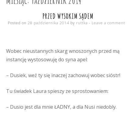
PRZED WYSOKIM SĄDEM
Posted on
28 października 2014
by
ruttka
Leave a comment
Wobec nieustannych skarg wnoszonych przed mą
instancję wystosowuję do syna apel:
– Dusiek, weź ty się inaczej zachowuj wobec sióstr!
Tu świadek Laura spieszy ze sprostowaniem:
– Dusio jest dla mnie ŁADNY, a dla Nusi niedobly.